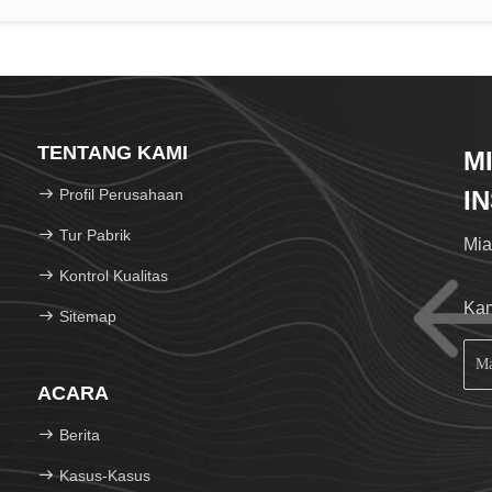
TENTANG KAMI
M
Profil Perusahaan
I
Tur Pabrik
Mia
Kontrol Kualitas
Kam
Sitemap
ACARA
Berita
Kasus-Kasus