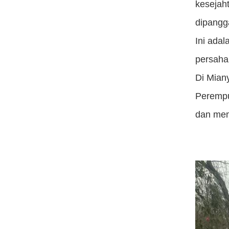
kesejah
dipangg
Ini ada
persaha
Di Mian
Perempu
dan mem