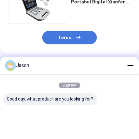
Portabel Digital Xianfeng
OEM OEM
Terus
Rekomendasi Produk
Jason
3:29 AM
Good day, what product are you looking for?
Baterai Li 3000MAH
Xianfeng Mobile
CE USG Lapto
Sistem Ultrasound
Portable USG
Mesin Ultraso
Diagnostik Portabel
Machine Scanner
Hitam Dan Put