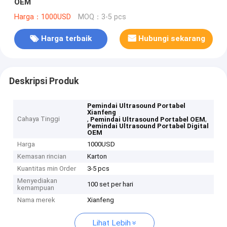
OEM
Harga：1000USD
MOQ：3-5 pcs
Harga terbaik
Hubungi sekarang
Deskripsi Produk
Pemindai Ultrasound Portabel
Xianfeng
Cahaya Tinggi
,
,
Pemindai Ultrasound Portabel OEM
Pemindai Ultrasound Portabel Digital
OEM
Harga
1000USD
Kemasan rincian
Karton
Kuantitas min Order
3-5 pcs
Menyediakan
100 set per hari
kemampuan
Nama merek
Xianfeng
Lihat Lebih