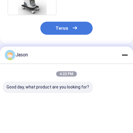
Terus
Rekomendasi Produk
Jason
4:22 PM
Good day, what product are you looking for?
Mesin Ultrasound
BPW Mobile Digital
Mesin Ultraso
Doppler Warna 3D
Color Doppler
Doppler Diagn
Urologi Memindai
Ultrasound System
ICU Portabel 
LCD 12in 120GB
15in LED Display
4D Real Time
Harga terbaik
Harga terbaik
Harga terb