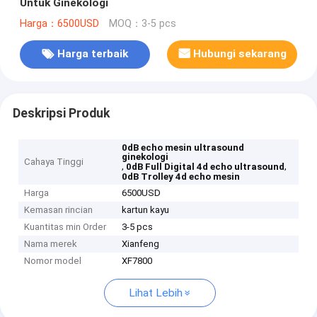
Untuk Ginekologi
Harga：6500USD
MOQ：3-5 pcs
Harga terbaik
Hubungi sekarang
Deskripsi Produk
0dB echo mesin ultrasound
ginekologi
Cahaya Tinggi
,
,
0dB Full Digital 4d echo ultrasound
0dB Trolley 4d echo mesin
Harga
6500USD
Kemasan rincian
kartun kayu
Kuantitas min Order
3-5 pcs
Nama merek
Xianfeng
Nomor model
XF7800
Lihat Lebih