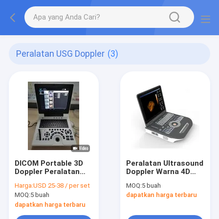
Peralatan USG Doppler
(3)
DICOM Portable 3D
Peralatan Ultrasound
Doppler Peralatan
Doppler Warna 4D
Ultrasound Alat
Medis Ultrasonografi
Harga:
USD 25-38 / per set
MOQ:
5 buah
Medis Doppler 64G
Portabel Digital
MOQ:
5 buah
dapatkan harga terbaru
dapatkan harga terbaru