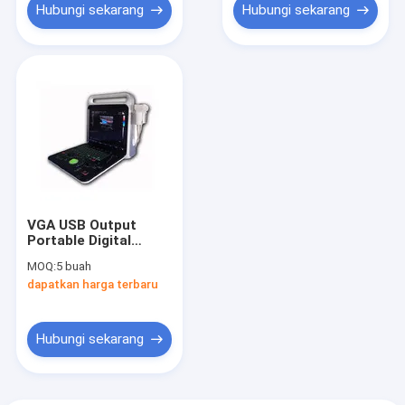
Hubungi sekarang
Hubungi sekarang
VGA USB Output
Portable Digital
Doppler Ultrasound
MOQ:
5 buah
Peralatan Perangkat
dapatkan harga terbaru
Genggam LCD
Hubungi sekarang